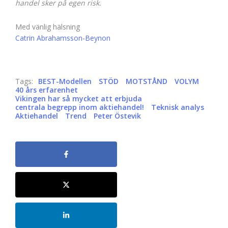
handel sker på egen risk.
Med vänlig hälsning
Catrin Abrahamsson-Beynon
Tags:
BEST-Modellen
STÖD
MOTSTÅND
VOLYM
40 års erfarenhet
Vikingen har så mycket att erbjuda
centrala begrepp inom aktiehandel!
Teknisk analys
Aktiehandel
Trend
Peter Östevik