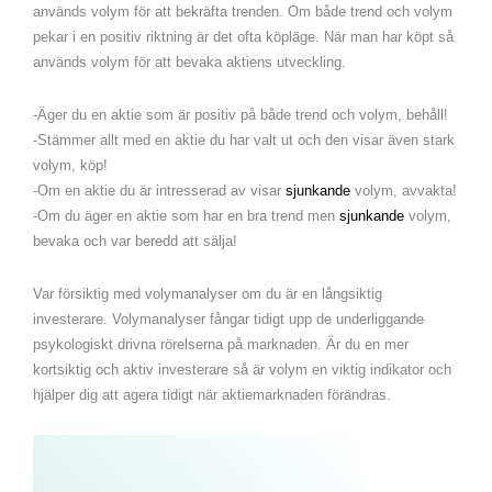
används volym för att bekräfta trenden. Om både trend och volym
pekar i en positiv riktning är det ofta köpläge. När man har köpt så
används volym för att bevaka aktiens utveckling.
-Äger du en aktie som är positiv på både trend och volym, behåll!
-Stämmer allt med en aktie du har valt ut och den visar även stark
volym, köp!
-Om en aktie du är intresserad av visar
sjunkande
volym, avvakta!
-Om du äger en aktie som har en bra trend men
sjunkande
volym,
bevaka och var beredd att sälja!
Var försiktig med volymanalyser om du är en långsiktig
investerare. Volymanalyser fångar tidigt upp de underliggande
psykologiskt drivna rörelserna på marknaden. Är du en mer
kortsiktig och aktiv investerare så är volym en viktig indikator och
hjälper dig att agera tidigt när aktiemarknaden förändras.