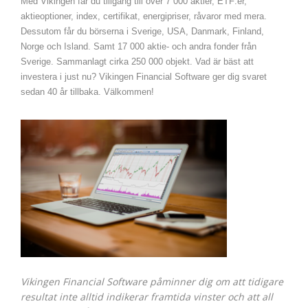
Med Vikingen får du tillgång till över 7 000 aktier, ETF:er,
aktieoptioner, index, certifikat, energipriser, råvaror med mera.
Dessutom får du börserna i Sverige, USA, Danmark, Finland,
Norge och Island. Samt 17 000 aktie- och andra fonder från
Sverige. Sammanlagt cirka 250 000 objekt. Vad är bäst att
investera i just nu? Vikingen Financial Software ger dig svaret
sedan 40 år tillbaka. Välkommen!
Vikingen Financial Software påminner dig om att tidigare
resultat inte alltid indikerar framtida vinster och att all