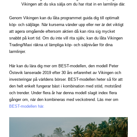
Vikingen att du ska sälja
om du har ritat in en larmlinje där.
Genom Vikingen kan du låta programmet guida dig till optimalt
köp- och säljläge. När kurserna vänder upp eller ner är det viktigt
att agera omgående eftersom aktien då kan röra sig mycket
snabbt på kort tid.
Om du inte vill rita själv, kan du låta Vikingen
Trading/Maxi räkna ut lämpliga köp- och säljnivåer för dina
larmlinjer.
Här kan du lära dig mer om BEST-modellen, den modell Peter
Östevik lanserade 2019 efter 30 års erfarenhet av Vikingen och
investeringar på världens börser. BEST-modellen heter så för att
den helt enkelt fungerar bäst i kombination med stöd, motstånd
och trender. Under flera år har denna modell slagit index flera
gånger om, när den kombineras med veckotrend. Läs mer om
BEST-modellen här.