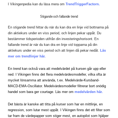
I Vikingenpedia kan du läsa mera om
TrendTriggerFactorn.
Stigande och fallande trend
En stigande trend hittar du när du kan dra en linje vid bottnarna på
din aktiekurs under en viss period, och linjen pekar uppåt. Du
bestämmer tidsperioden utifrån din investeringshorisont. En
fallande trend är när du kan dra en linje vid topparna på din
aktiekurs under en viss period och att linjen då pekar nedåt.
Läs
mer om trendlinjer här.
En trend kan också vara att medelvärdet på kursen går upp eller
ned. I Vikingen finns det flera medelvärdesmodeller, vilka ofta är
mycket lönsamma att använda, t.ex. Medelvärde-Kursband-
MACD-EMA-Oscillator. Medelvärdesmodeller filtrerar bort onödig
handel som bara ger courtage. Läs mer om
medelvärden här.
Det bästa är kanske att titta på kurser som har en mittlinje, en
regression, som lutar mest uppåt. I Vikingen finns det ett filter som
tar fram de värdepapper som stiger mest, en autopilot som hjälper