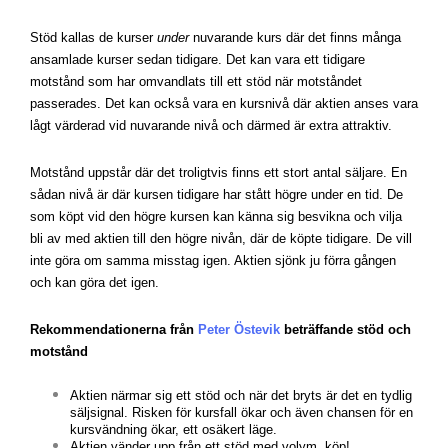
Stöd kallas de kurser
under
nuvarande kurs där det finns många
ansamlade kurser sedan tidigare. Det kan vara ett tidigare
motstånd som har omvandlats till ett stöd när motståndet
passerades. Det kan också vara en kursnivå där aktien anses vara
lågt värderad vid nuvarande nivå och därmed är extra attraktiv.
Motstånd uppstår
där det troligtvis
finns ett stort antal säljare.
En
sådan nivå är där kursen tidigare har stått högre under en tid. De
som köpt vid den högre kursen kan känna sig besvikna och vilja
bli av med aktien till den högre nivån, där de köpte tidigare. De vill
inte göra om samma misstag igen. Aktien sjönk ju förra gången
och kan göra det igen.
Rekommendationerna från
Peter Östevik
beträffande stöd och
motstånd
Aktien närmar sig ett stöd och när det bryts är det en tydlig
säljsignal. Risken för kursfall ökar och även chansen för en
kursvändning ökar, ett osäkert läge.
Aktien vänder upp från ett stöd med volym, köp!