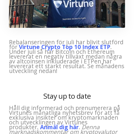
Rebalanseringen för juli har blivit slutförd
för
Virtune Crypto Top 10 Index ETP
.
Under juli så har Bitcoin och Ethereum
levererat en negativ tillväxt medan några
av altcoinsen inkluderade i ETPen har
levererat ett starkt resultat. Se månadens
utveckling nedan!
Stay up to date
Håll dig informerad och prenumerera på
Virtunes månatliga nyhetsbrev för att få
exklusiva insikter om kryptomarknaden
och utvecklingen av Virtunes
produkter.
Anmäl dig här
.
Denna
marknadskommentar om kryptovalutor