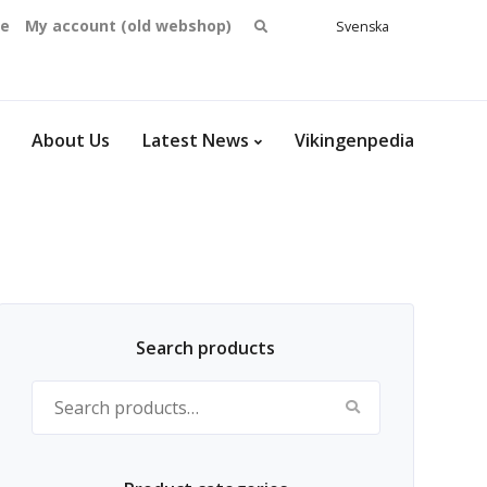
Search
se
My account (old webshop)
Svenska
English
for:
Dansk
Norsk
bokmål
About Us
Latest News
Vikingenpedia
Search products
Search for: