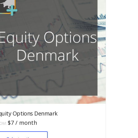
quity Options Denmark
$
7
/ month
ROM:
This
product