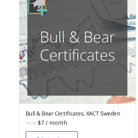
Bull & Bear Certificates, XACT Sweden
$
7
/ month
FROM:
This
product