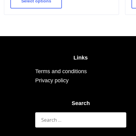
has
Select options
multiple
variants.
The
options
may
be
chosen
on
the
product
page
Links
Terms and conditions
Privacy policy
Search
Search
for: