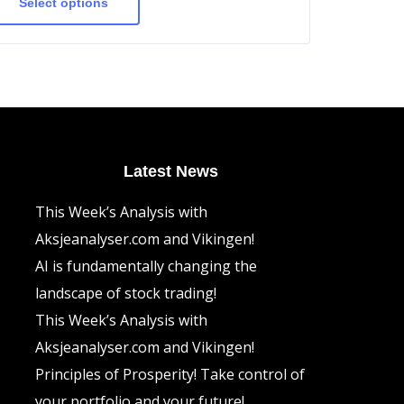
has
Select options
multiple
variants.
The
options
may
be
chosen
on
the
product
page
Latest News
This Week’s Analysis with
Aksjeanalyser.com and Vikingen!
AI is fundamentally changing the
landscape of stock trading!
This Week’s Analysis with
Aksjeanalyser.com and Vikingen!
Principles of Prosperity! Take control of
your portfolio and your future!