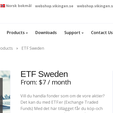
Norsk bokmål
webshop.vikingen.se
webshop.vikingen.
Products
Downloads
Support
Contact Us
roducts
ETF Sweden
ETF Sweden
From:
$
7
/ month
Vill du handla fonder som om de vore aktier?
Det kan du med ETF:er (Exchange Traded
Funds) Med det här tillägget får du köp-och