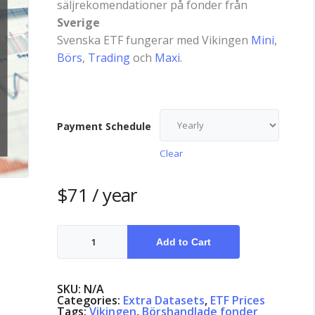
säljrekomendationer på fonder från
Sverige
Svenska ETF fungerar med Vikingen
Mini
,
Börs
,
Trading
och
Maxi
.
Payment Schedule
Clear
$
71
/ year
ETF
Sweden
Add to Cart
quantity
SKU:
N/A
Categories:
Extra Datasets
,
ETF Prices
Tags:
Vikingen
,
Börshandlade fonder