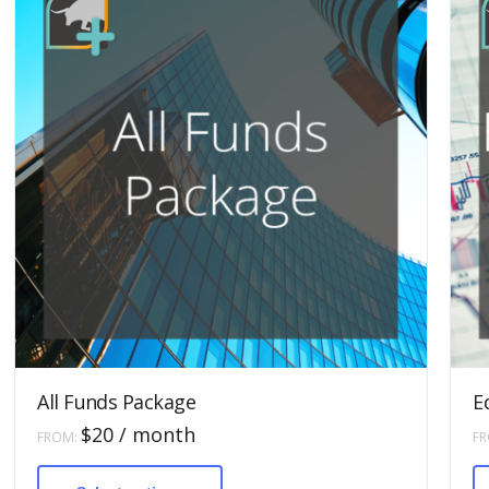
All Funds Package
E
$
20
/ month
FROM:
F
This
product