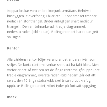
Koppar brukar vara en bra konjunkturmätare. Behövs i
husbyggen, elöverföring, i bilar etc…. Kopparpriset trendar
nedåt i en stor triangel. Bryter antagligen snart nedåt ur
triangeln. Den är rödmarkerad i tredje diagrammet,
nedersta raden (bild nedan). Bollingerbandet har redan gett
säljsignal.
Räntor
Alla världens räntor följer varandra, det är bara nivån som
skiljer. De korta räntorna verkar snart att ha fallit klart. Men
varför är det så tyst om att de långa räntorna går upp? I det
tredje diagrammet, översta raden (bild nedan) går det att
se att den 10-åriga statsskuldväxelräntan brutit kraftig
uppåt ur Bollingerbandet, vilket tyder på fortsatt uppgång
Index