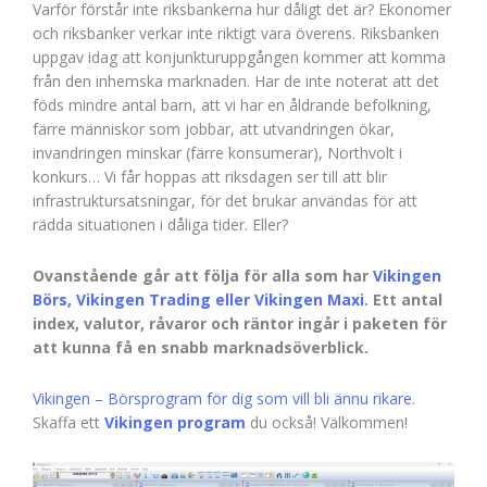
Varför förstår inte riksbankerna hur dåligt det är? Ekonomer
och riksbanker verkar inte riktigt vara överens. Riksbanken
uppgav idag att konjunkturuppgången kommer att komma
från den inhemska marknaden. Har de inte noterat att det
föds mindre antal barn, att vi har en åldrande befolkning,
färre människor som jobbar, att utvandringen ökar,
invandringen minskar (färre konsumerar), Northvolt i
konkurs… Vi får hoppas att riksdagen ser till att blir
infrastruktursatsningar, för det brukar användas för att
rädda situationen i dåliga tider. Eller?
Ovanstående går att följa för alla som har
Vikingen
Börs, Vikingen Trading eller Vikingen Maxi
. Ett antal
index, valutor, råvaror och räntor ingår i paketen för
att kunna få en snabb marknadsöverblick.
Vikingen – Börsprogram för dig som vill bli ännu rikare
.
Skaffa ett
Vikingen program
du också! Välkommen!