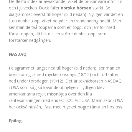
De flesta index är avvaktande, vilket de brukar vara inför jul
och i julveckan. Dock faller
norska börsen
starkt. Se
diagrammet överst till höger (bild nedan). Nyligen var det en
liten dubbeltopp, vilket betyder en trendändring nedåt. Men
ser man de två topparna som en topp, och jämför med
förra toppen, då blir det en större dubbeltopp, som
förstärker nedgången.
NASDAQ
I diagrammet längst ned till höger (bild nedan), ser man en
börs som gick ned mycket onsdags (18/12) och fortsätter
ned under torsdagen (19/12). Det är teknikbörsen NASDAQ
i USA som såg så lovande ut nyligen. Tydligen blev
amerikanarna rejält missnöjda över den lilla
räntesänkningen med endast 0,25 % i USA. Människor i USA
har också huslån, fast med mycket högre ränta än hos oss.
Epilog