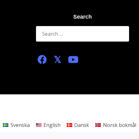
Search
Search
for:
ed.
Svenska
English
Dansk
Norsk bokmål