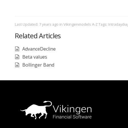
Last Updated: 7 years ago
in
Vikingenmodels A-Z
Tags:
Intradaydi
Related Articles
AdvanceDecline
Beta values
Bollinger Band