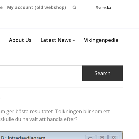
Search
se
My account (old webshop)
Svenska
English
for:
Dansk
Norsk
bokmål
About Us
Latest News
Vikingenpedia
.
am ger bästa resultatet. Tolkningen blir som ett
kulle du ha valt att handla efter?