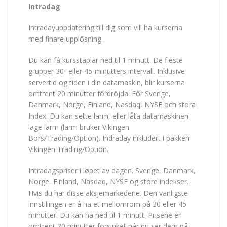
Intradag
Intradayuppdatering till dig som vill ha kurserna
med finare upplösning.
Du kan få kursstaplar ned til 1 minutt. De fleste
grupper 30- eller 45-minutters intervall. Inklusive
servertid og tiden i din datamaskin, blir kurserna
omtrent 20 minutter fördröjda. För Sverige,
Danmark, Norge, Finland, Nasdaq, NYSE och stora
Index. Du kan sette larm, eller låta datamaskinen
lage larm (larm bruker Vikingen
Börs/Trading/Option). Indraday inkludert i pakken
Vikingen Trading/Option.
Intradagspriser i løpet av dagen. Sverige, Danmark,
Norge, Finland, Nasdaq, NYSE og store indekser.
Hvis du har disse aksjemarkedene. Den vanligste
innstillingen er å ha et mellomrom på 30 eller 45
minutter. Du kan ha ned til 1 minutt. Prisene er
omtrent 20 minutter forsinket når du ser dem på