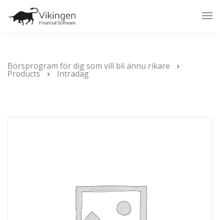
Tog
Nav
Börsprogram för dig som vill bli ännu rikare
Products
Intradag