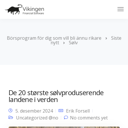
Tog
Nav
Börsprogram för dig som vill bli ännu rikare
Siste
nytt
Sølv
De 20 største sølvproduserende
landene i verden
5. desember 2024
Erik Forsell
Uncategorized @no
No comments yet