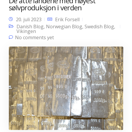
De åtte landene med høyest
sølvproduksjon i verden
20. juli 2023
Erik Forsell
Danish Blog
,
Norwegian Blog
,
Swedish Blog
,
Vikingen
No comments yet