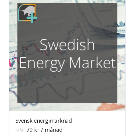
Svensk energimarknad
79
kr
/ månad
FRÅN:
Den