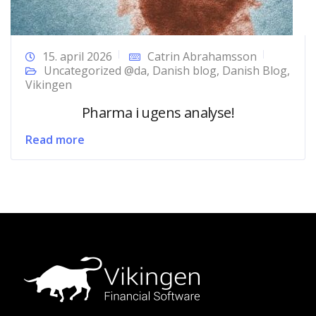
15. april 2026
Catrin Abrahamsson
Uncategorized @da
,
Danish blog
,
Danish Blog
,
Vikingen
Pharma i ugens analyse!
Read more