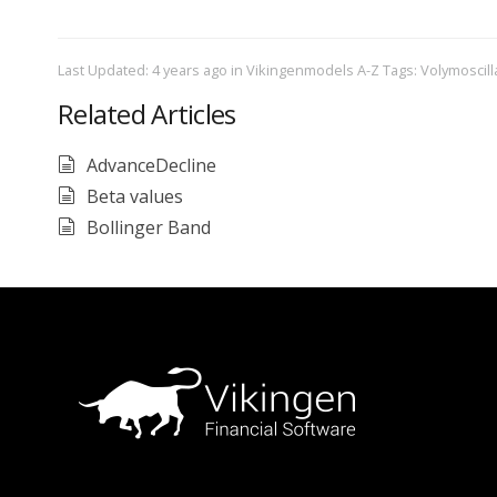
Last Updated: 4 years ago
in
Vikingenmodels A-Z
Tags:
Volymoscill
Related Articles
AdvanceDecline
Beta values
Bollinger Band