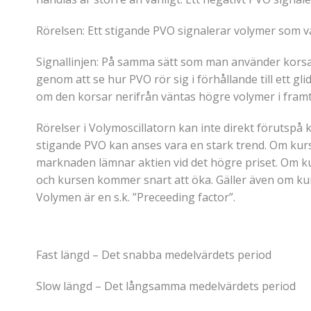
Rörelsen: Ett stigande PVO signalerar volymer som v
Signallinjen: På samma sätt som man använder korsa
genom att se hur PVO rör sig i förhållande till ett 
om den korsar nerifrån väntas högre volymer i framt
Rörelser i Volymoscillatorn kan inte direkt förutspå
stigande PVO kan anses vara en stark trend. Om kursr
marknaden lämnar aktien vid det högre priset. Om kur
och kursen kommer snart att öka. Gäller även om kurs
Volymen är en s.k. ”Preceeding factor”.
Fast längd – Det snabba medelvärdets period
Slow längd – Det långsamma medelvärdets period