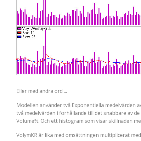
Eller med andra ord….
Modellen använder två Exponentiella medelvärden av v
två medelvärden i förhållande till det snabbare av d
Volume%. Och ett histogram som visar skillnaden mel
VolymKR är lika med omsättningen multiplicerat med 