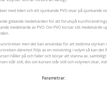
äxer med tiden och ett sjunkande PVO visar på sjunkande vo
nde glidande medelvärden för att förutspå kursförändringar
glidande medelvärde av PVO. Om PVO korsar sitt medelvärde u
iden.
 kursrörelser men det kan användas för att bedöma styrkan i
örelsen däremot följs av en minskning i volym så kan det fin
sen håller på och faller och börjar att stanna av, samtidigt
en står still, dvs om kursen står still och volymen ökar, in
Parametrar: