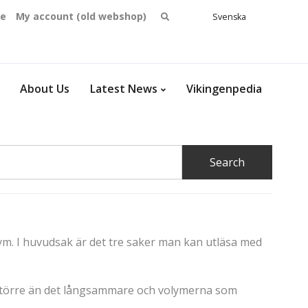
Search
se
My account (old webshop)
Svenska
English
for:
Dansk
Norsk
bokmål
About Us
Latest News
Vikingenpedia
lym. I huvudsak är det tre saker man kan utläsa med
t större än det långsammare och volymerna som