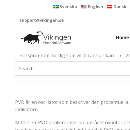
Svenska
English
Dansk
support@vikingen.se
Home
Börsprogram för dig som vill bli ännu rikare
Vo
PVO är en oscillator som beskriver den procentuella 
indikatorn.
Mittlinjen: PVO oscillerar mellan området ovanför 
handlas är större än vanligt. Ett negativt PVO signal