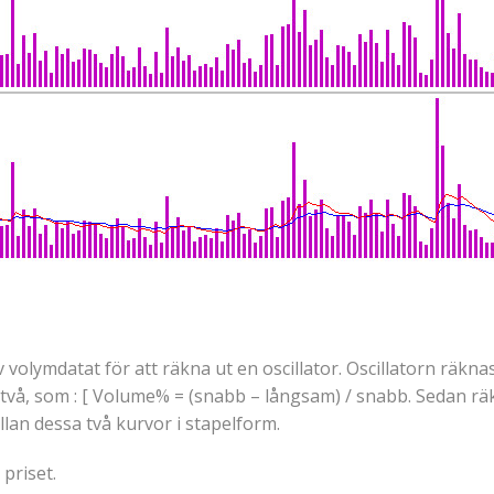
olymdatat för att räkna ut en oscillator. Oscillatorn räkna
e två, som : [ Volume% = (snabb – långsam) / snabb. Sedan r
lan dessa två kurvor i stapelform.
priset.