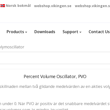
Norsk bokmål
webshop.vikingen.se
webshop.vikingen.
Products
Downloads
Support
Contact Us
lymoscillator
Percent Volume Oscillator, PVO
skillnaden mellan två glidande medelvärden av en akties vo
och under 0. När PVO är positiv är det snabbare medelvärde
erar volymer som är mindre än vanligt.