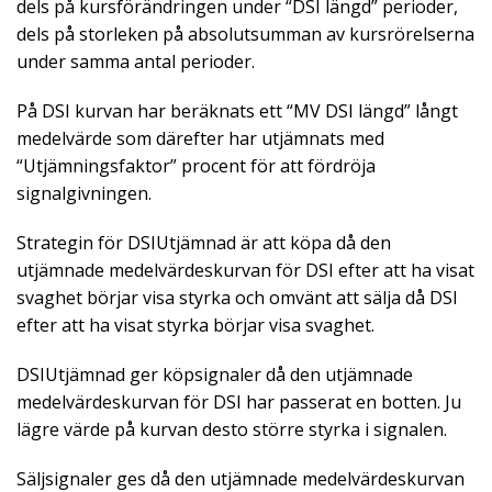
dels på kursförändringen under “DSI längd” perioder,
dels på storleken på absolutsumman av kursrörelserna
under samma antal perioder.
På DSI kurvan har beräknats ett “MV DSI längd” långt
medelvärde som därefter har utjämnats med
“Utjämningsfaktor” procent för att fördröja
signalgivningen.
Strategin för DSIUtjämnad är att köpa då den
utjämnade medelvärdeskurvan för DSI efter att ha visat
svaghet börjar visa styrka och omvänt att sälja då DSI
efter att ha visat styrka börjar visa svaghet.
DSIUtjämnad ger köpsignaler då den utjämnade
medelvärdeskurvan för DSI har passerat en botten. Ju
lägre värde på kurvan desto större styrka i signalen.
Säljsignaler ges då den utjämnade medelvärdeskurvan