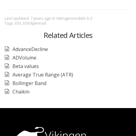
Last Updated: 7 years ago
in
Vikingenmodels A-Z
Tags:
DSI
,
DSIUtjämnad
Related Articles
AdvanceDecline
ADVolume
Beta values
Average True Range (ATR)
Bollinger Band
Chaikin