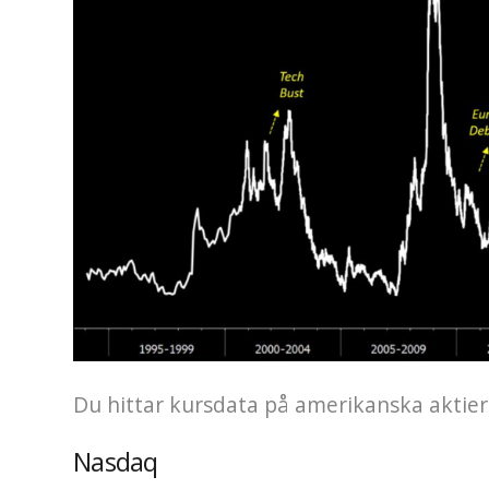
Du hittar kursdata på amerikanska aktier 
Nasdaq