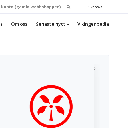
Search
t konto (gamla webbshoppen)
Svenska
for:
ss
Om oss
Senaste nytt
Vikingenpedia