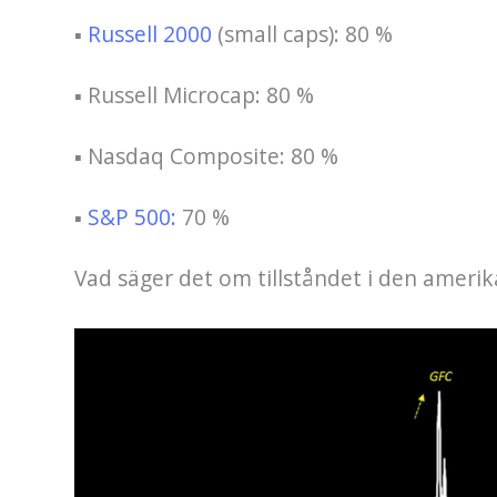
▪
Russell 2000
(small caps): 80 %
▪ Russell Microcap: 80 %
▪ Nasdaq Composite: 80 %
▪
S&P 500:
70 %
Vad säger det om tillståndet i den amer