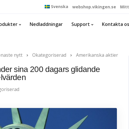
Svenska
webshop.vikingen.se
Mit
odukter
Nedladdningar
Support
Kontakta o
naste nytt
Okategoriserad
Amerikanska aktier
under sina 200 dagars glidande
lvärden
oriserad