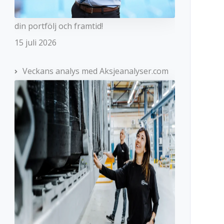
din portfölj och framtid!
15 juli 2026
Veckans analys med Aksjeanalyser.com