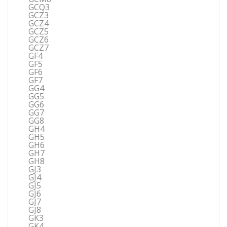
GCQ3
GCZ3
GCZ4
GCZ5
GCZ6
GCZ7
GF4
GF5
GF6
GF7
GG4
GG5
GG6
GG7
GG8
GH4
GH5
GH6
GH7
GH8
GJ3
GJ4
GJ5
GJ6
GJ7
GJ8
GK3
GK4