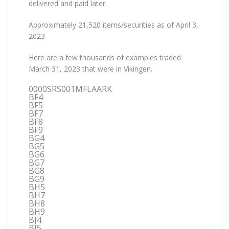
delivered and paid later.
Approximately 21,520 items/securities as of April 3,
2023
Here are a few thousands of examples traded
March 31, 2023 that were in Vikingen.
0000SRS001MFLAARK
BF4
BF5
BF7
BF8
BF9
BG4
BG5
BG6
BG7
BG8
BG9
BH5
BH7
BH8
BH9
BJ4
BJ5