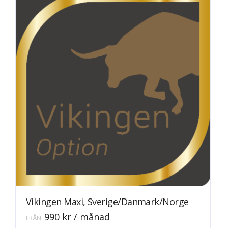
Vikingen Maxi, Sverige/Danmark/Norge
990
kr
/ månad
FRÅN:
Den