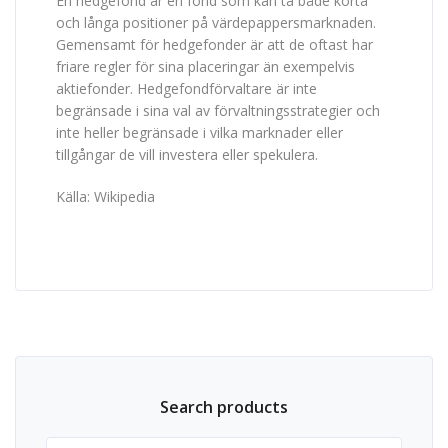
En hedgefond är en fond som kan ta både korta
och långa positioner på värdepappersmarknaden.
Gemensamt för hedgefonder är att de oftast har
friare regler för sina placeringar än exempelvis
aktiefonder. Hedgefondförvaltare är inte
begränsade i sina val av förvaltningsstrategier och
inte heller begränsade i vilka marknader eller
tillgångar de vill investera eller spekulera.
Källa: Wikipedia
Search products
Sök efter: